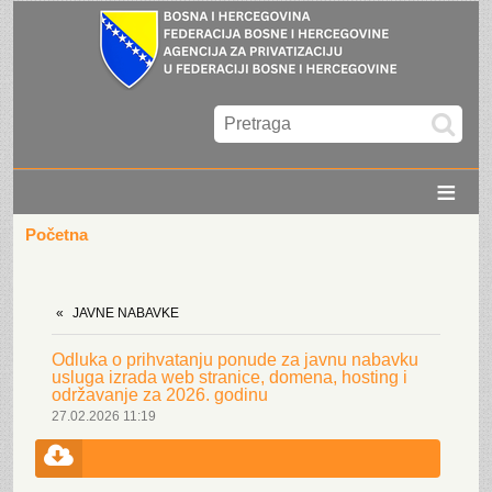
≡
Početna
JAVNE NABAVKE
Odluka o prihvatanju ponude za javnu nabavku
usluga izrada web stranice, domena, hosting i
održavanje za 2026. godinu
27.02.2026 11:19
