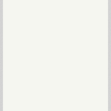
Odluka o prihvatanju ponude zajavnu nabavku usluga za
izradu web stranice, domena, hosting i održavanje za 2026.
godinu.pdf