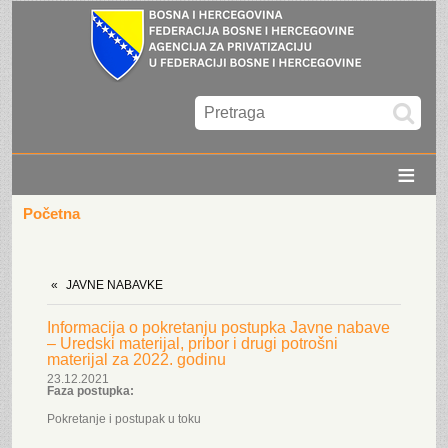
≡
Početna
JAVNE NABAVKE
Informacija o pokretanju postupka Javne nabave
– Uredski materijal, pribor i drugi potrošni
materijal za 2022. godinu
23.12.2021
Faza postupka:
Pokretanje i postupak u toku