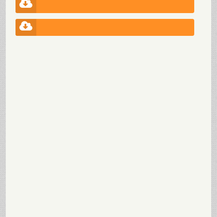


Odluka o pokretanju postupka javne nabavke - Uredski
materijal, pribor i drugi potrošni materijal
Obavještenje o nabavci usluga oglašavanja - Uredski
materijal, pribor i drugi potrošni materijal