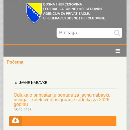
≡
Početna
JAVNE NABAVKE
Odluka o prihvatanju ponude za javnu nabavku
usluga - kolektivno osiguranje radnika za 2026.
godinu
05.02.2026
