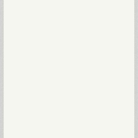
Odluka o prihvatanju ponude za javnu nabavku usluga -
kolektivno osiguranje radnika za 2026. godinu