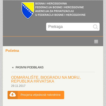
≡
Početna
PASIVNI PODBILANS
ODMARALIŠTE, BIOGRADU NA MORU,
REPUBLIKA HRVATSKA
29.11.2017

Procjena vrijednosti nekretnine