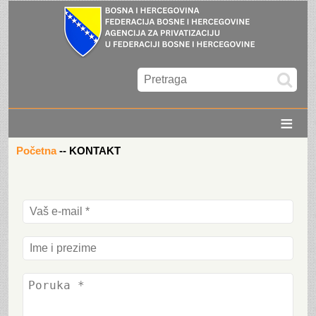
≡
Početna
--
KONTAKT