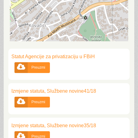
Statut Agencije za privatizaciju u FBiH

Preuzmi
Izmjene statuta, Službene novine41/18

Preuzmi
Izmjene statuta, Službene novine35/18

Preuzmi