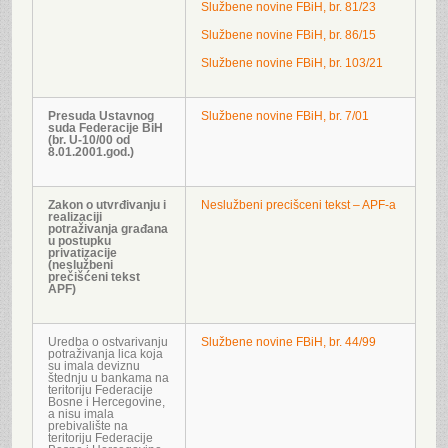
Službene novine FBiH, br. 81/23
Službene novine FBiH, br. 86/15
Službene novine FBiH, br. 103/21
Presuda Ustavnog
Službene novine FBiH, br. 7/01
suda Federacije BiH
(br. U-10/00 od
8.01.2001.god.)
Zakon o utvrđivanju i
Neslužbeni precišceni tekst – APF-a
realizaciji
potraživanja građana
u postupku
privatizacije
(neslužbeni
prečišćeni tekst
APF)
Uredba o ostvarivanju
Službene novine FBiH, br. 44/99
potraživanja lica koja
su imala deviznu
štednju u bankama na
teritoriju Federacije
Bosne i Hercegovine,
a nisu imala
prebivalište na
teritoriju Federacije