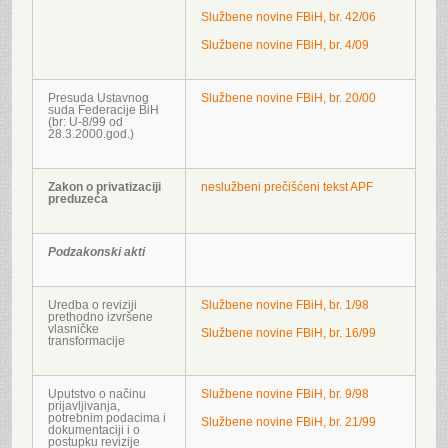
Službene novine FBiH, br. 42/06
Službene novine FBiH, br. 4/09
Presuda Ustavnog
Službene novine FBiH, br. 20/00
suda Federacije BiH
(br: U-8/99 od
28.3.2000.god.)
Zakon o privatizaciji
neslužbeni prečišćeni tekst APF
preduzeća
Podzakonski akti
Uredba o reviziji
Službene novine FBiH, br. 1/98
prethodno izvršene
vlasničke
Službene novine FBiH, br. 16/99
transformacije
Uputstvo o načinu
Službene novine FBiH, br. 9/98
prijavljivanja,
potrebnim podacima i
Službene novine FBiH, br. 21/99
dokumentaciji i o
postupku revizije