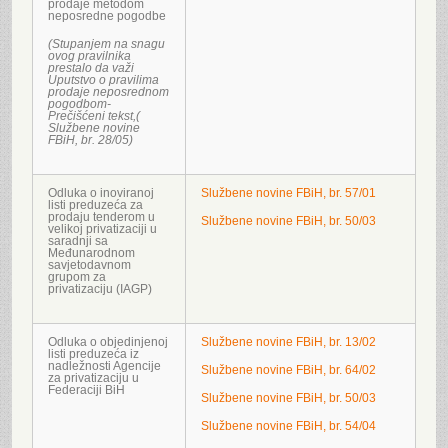
prodaje metodom
neposredne pogodbe
(Stupanjem na snagu
ovog pravilnika
prestalo da važi
Uputstvo o pravilima
prodaje neposrednom
pogodbom-
Prečišćeni tekst,(
Službene novine
FBiH, br. 28/05)
Odluka o inoviranoj
Službene novine FBiH, br. 57/01
listi preduzeća za
prodaju tenderom u
Službene novine FBiH, br. 50/03
velikoj privatizaciji u
saradnji sa
Međunarodnom
savjetodavnom
grupom za
privatizaciju (IAGP)
Odluka o objedinjenoj
Službene novine FBiH, br. 13/02
listi preduzeća iz
nadležnosti Agencije
Službene novine FBiH, br. 64/02
za privatizaciju u
Federaciji BiH
Službene novine FBiH, br. 50/03
Službene novine FBiH, br. 54/04