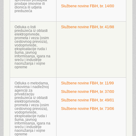
sprovedbi postupka
prodaje imovine ili
Službene novine FBiH, br. 14/00
dionica ili udjela
preduzeća
Odluka o listi
Službene novine FBiH, br. 41/98
preduzeća iz oblasti
elektroprivrede,
prometa i veza (osim
cestovnog prevoza),
vodoprivrede,
eksploatacije ruda i
šuma, javnog
informisanja, igara na
sreću i industrije
naoružanja i vojne
opreme
Odluka o metodama,
Službene novine FBiH, br. 11/99
rokovima i nadležnoj
agenciji za
Službene novine FBiH, br. 37/00
privatizaciju
preduzeća iz oblasti
Službene novine FBiH, br. 49/01
elektroprivrede,
prometa i veza (osim
cestovnog prevoza),
Službene novine FBiH, br. 73/06
vodoprivrede,
eksploatacije ruda i
šuma, javnog
informisanja, igara na
sreću i industrije
naoružanja i vojne
opreme