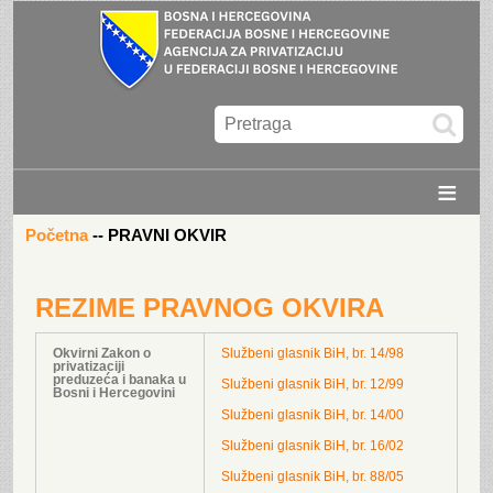
≡
Početna
--
PRAVNI OKVIR
REZIME PRAVNOG OKVIRA
Okvirni Zakon o
Službeni glasnik BiH, br. 14/98
privatizaciji
preduzeća i banaka u
Službeni glasnik BiH, br. 12/99
Bosni i Hercegovini
Službeni glasnik BiH, br. 14/00
Službeni glasnik BiH, br. 16/02
Službeni glasnik BiH, br. 88/05