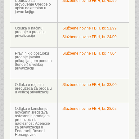
Uputstvo za
Službene novine FBiH, br. 45/99
provođenje Uredbe o
upisu nekretnina u
javne knjige
Odluka o načinu
Službene novine FBiH, br. 51/99
prodaje u procesu
privatizacije
Službene novine FBiH, br. 24/00
Pravilnik o postupku
Službene novine FBiH, br. 77/04
prodaje javnim
prikupljanjem ponuda
(tender) u velikoj
privatizaciji
Odluka o registru
Službene novine FBiH, br. 33/00
preduzeća za prodaju
u velikoj privatizaciji
Odluka o korištenju
Službene novine FBiH, br. 28/02
novčanih sredstava
ostvarenih prodajom
preduzeća iz
nadležnosti Agencije
za privatizaciju u
Federaciji Bosne i
Hercegovine