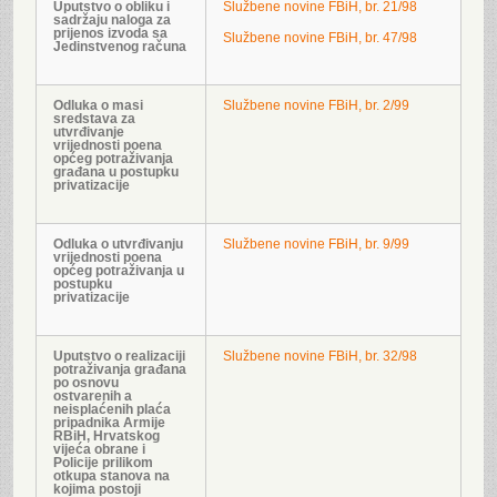
Uputstvo o obliku i
Službene novine FBiH, br. 21/98
sadržaju naloga za
prijenos izvoda sa
Službene novine FBiH, br. 47/98
Jedinstvenog računa
Odluka o masi
Službene novine FBiH, br. 2/99
sredstava za
utvrđivanje
vrijednosti poena
općeg potraživanja
građana u postupku
privatizacije
Odluka o utvrđivanju
Službene novine FBiH, br. 9/99
vrijednosti poena
općeg potraživanja u
postupku
privatizacije
Uputstvo o realizaciji
Službene novine FBiH, br. 32/98
potraživanja građana
po osnovu
ostvarenih a
neisplaćenih plaća
pripadnika Armije
RBiH, Hrvatskog
vijeća obrane i
Policije prilikom
otkupa stanova na
kojima postoji