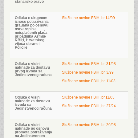
stanarsko pravo
Odluka o ukupnom
Službene novine FBiH, br.14/99
iznosu potraživanja
građana po osnovu
ostvarenih a
neisplaćenih plaća
pripadnika Armije
RBiH, Hrvatskog
vijeća obrane i
Policije
Odluka o visini
Službene novine FBiH, br. 31/98
naknade za dostavu
prvog izvoda sa
Službene novine FBiH, br. 3/99
Jedinstvenog računa
Službene novine FBiH, br. 11/03
Odluka o visini
Službene novine FBiH, br.11/03
naknade za dostavu
izvoda sa
Službene novine FBiH, br. 27/24
Jedinstvenog računa
Odluka o visini
Službene novine FBiH, br. 20/98
naknade po osnovu
prometa potraživanja
na Jedinstvenom