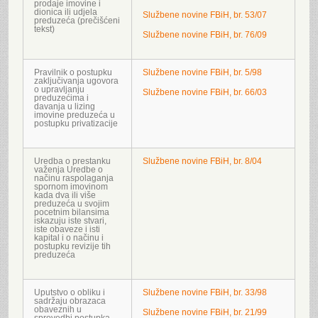
prodaje imovine i
dionica ili udjela
Službene novine FBiH, br. 53/07
preduzeća (prečišćeni
tekst)
Službene novine FBiH, br. 76/09
Pravilnik o postupku
Službene novine FBiH, br. 5/98
zaključivanja ugovora
o upravljanju
Službene novine FBiH, br. 66/03
preduzećima i
davanja u lizing
imovine preduzeća u
postupku privatizacije
Uredba o prestanku
Službene novine FBiH, br. 8/04
važenja Uredbe o
načinu raspolaganja
spornom imovinom
kada dva ili više
preduzeća u svojim
pocetnim bilansima
iskazuju iste stvari,
iste obaveze i isti
kapital i o načinu i
postupku revizije tih
preduzeća
Uputstvo o obliku i
Službene novine FBiH, br. 33/98
sadržaju obrazaca
obaveznih u
Službene novine FBiH, br. 21/99