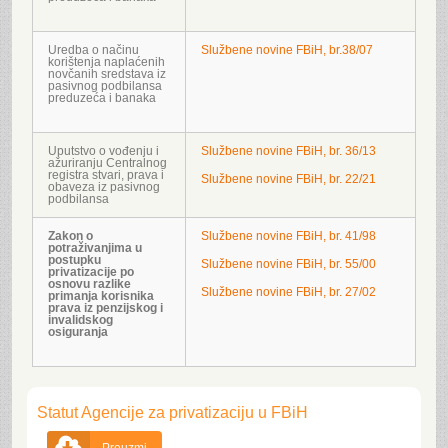
Uredba o načinu
Službene novine FBiH, br.38/07
korištenja naplaćenih
novčanih sredstava iz
pasivnog podbilansa
preduzeća i banaka
Uputstvo o vođenju i
Službene novine FBiH, br. 36/13
ažuriranju Centralnog
registra stvari, prava i
Službene novine FBiH, br. 22/21
obaveza iz pasivnog
podbilansa
Zakon o
Službene novine FBiH, br. 41/98
potraživanjima u
postupku
Službene novine FBiH, br. 55/00
privatizacije po
osnovu razlike
Službene novine FBiH, br. 27/02
primanja korisnika
prava iz penzijskog i
invalidskog
osiguranja
Statut Agencije za privatizaciju u FBiH
