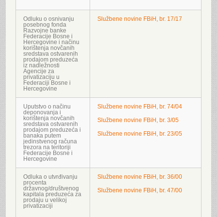
Odluku o osnivanju
Službene novine FBiH, br. 17/17
posebnog fonda
Razvojne banke
Federacije Bosne i
Hercegovine i načinu
korištenja novčanih
sredstava ostvarenih
prodajom preduzeća
iz nadležnosti
Agencije za
privatizaciju u
Federaciji Bosne i
Hercegovine
Uputstvo o načinu
Službene novine FBiH, br. 74/04
deponovanja i
korištenja novčanih
Službene novine FBiH, br. 3/05
sredstava ostvarenih
prodajom preduzeća i
Službene novine FBiH, br. 23/05
banaka putem
jedinstvenog računa
trezora na teritoriji
Federacije Bosne i
Hercegovine
Odluka o utvrđivanju
Službene novine FBiH, br. 36/00
procenta
državnog/društvenog
Službene novine FBiH, br. 47/00
kapitala preduzeća za
prodaju u velikoj
privatizaciji