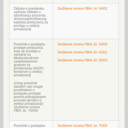
Odluka o prestanku
Službene novine FBiH, br. 54/02
važenja Odluke o
utvrđivanju procenta
državnog/društvenog
kapitala preduzeća za
prodaju u velikoj
privatizaciji
Pravilnik o postupku
Službene novine FBiH, br. 54/00
prodaje preduzeća
koja se prodaju u
Službene novine FBiH, br. 42/01
saradnji sa
Međunarodnom
Službene novine FBiH, br. 55/03
savjetodavnom
grupom za
privatizaciju (IAGP)
tenderom u velikoj
privatizaciji
(Ovog pravilnik
stavljen van snage
pravilnikom o
postupku prodaje
javnim prikupljanjem
ponuda (tender) u
velikoj privatizaciji)
Službene novine
FBiH, br. 70/04)
Pravilnik o postupku
Službene novine FBiH, br. 75/05