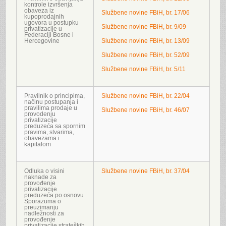
kontrole izvršenja
obaveza iz
Službene novine FBiH, br. 17/06
kupoprodajnih
ugovora u postupku
Službene novine FBiH, br. 9/09
privatizacije u
Federaciji Bosne i
Hercegovine
Službene novine FBiH, br. 13/09
Službene novine FBiH, br. 52/09
Službene novine FBiH, br. 5/11
Pravilnik o principima,
Službene novine FBiH, br. 22/04
načinu postupanja i
pravilima prodaje u
Službene novine FBiH, br. 46/07
provodenju
privatizacije
preduzeća sa spornim
pravima, stvarima,
obavezama i
kapitalom
Odluka o visini
Službene novine FBiH, br. 37/04
naknade za
provođenje
privatizacije
preduzeća po osnovu
Sporazuma o
preuzimanju
nadležnosti za
provođenje
privatizacije strateških