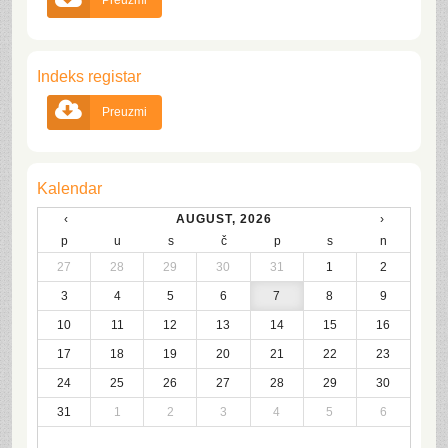
Preuzmi
Indeks registar

Preuzmi
Kalendar
‹
AUGUST, 2026
›
p
u
s
č
p
s
n
27
28
29
30
31
1
2
3
4
5
6
7
8
9
10
11
12
13
14
15
16
17
18
19
20
21
22
23
24
25
26
27
28
29
30
31
1
2
3
4
5
6