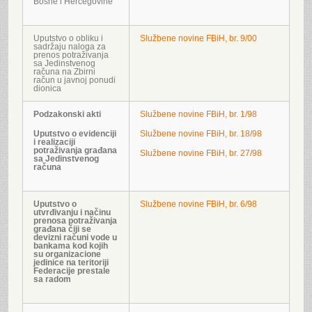
Bosne i Hercegovine
Uputstvo o obliku i
Službene novine FBiH, br. 9/00
sadržaju naloga za
prenos potraživanja
sa Jedinstvenog
računa na Zbirni
račun u javnoj ponudi
dionica
Podzakonski akti
Službene novine FBiH, br. 1/98
Uputstvo o evidenciji
Službene novine FBiH, br. 18/98
i realizaciji
potraživanja građana
Službene novine FBiH, br. 27/98
sa Jedinstvenog
računa
Uputstvo o
Službene novine FBiH, br. 6/98
utvrđivanju i načinu
prenosa potraživanja
građana čiji se
devizni računi vode u
bankama kod kojih
su organizacione
jedinice na teritoriji
Federacije prestale
sa radom