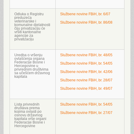
Odluka o Registru
Službene novine FBiH, br. 6/07
preduzeća
veterinarske i
Službene novine FBiH, br. 86/08
komunalne djelatnosti
čiju privatizaciju će
vršiti kantonalne
agencije za
privatizaciju
Uredba o vršenju
Službene novine FBiH, br. 48/05
ovlašćenja organa
Federacije Bosne i
Službene novine FBiH, br. 54/05
Hercegovine u
privrednim društvima
Službene novine FBiH, br. 42/06
sa učešćem državnog
kapitala
Službene novine FBiH, br. 28/07
Službene novine FBiH, br. 49/07
Lista privrednih
Službene novine FBiH, br. 54/05
društava prema
kojima ovlasti po
Službene novine FBiH, br. 27/07
osnovu državnog
kapitala vrše organi
Federacije Bosne i
Hercegovine