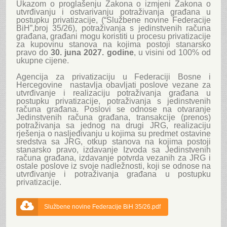
Ukazom o proglašenju Zakona o izmjeni Zakona o
utvrđivanju i ostvarivanju potraživanja građana u
postupku privatizacije, (“Službene novine Federacije
BiH”,broj 35/26), potraživanja s jedinstvenih računa
građana, građani mogu koristiti u procesu privatizacije
za kupovinu stanova na kojima postoji stanarsko
pravo do
30. juna 2027. godine
, u visini od 100% od
ukupne cijene.
Agencija za privatizaciju u Federaciji Bosne i
Hercegovine nastavlja obavljati poslove vezane za
utvrđivanje i realizaciju potraživanja građana u
postupku privatizacije, potraživanja s jedinstvenih
računa građana. Poslovi se odnose na otvaranje
Jedinstvenih računa građana, transakcije (prenos)
potraživanja sa jednog na drugi JRG, realizaciju
rješenja o nasljeđivanju u kojima su predmet ostavine
sredstva sa JRG, otkup stanova na kojima postoji
stanarsko pravo, izdavanje Izvoda sa Jedinstvenih
računa građana, izdavanje potvrda vezanih za JRG i
ostale poslove iz svoje nadležnosti, koji se odnose na
utvrđivanje i potraživanja građana u postupku
privatizacije.

Službene novine Federacije BiH 35/26.pdf