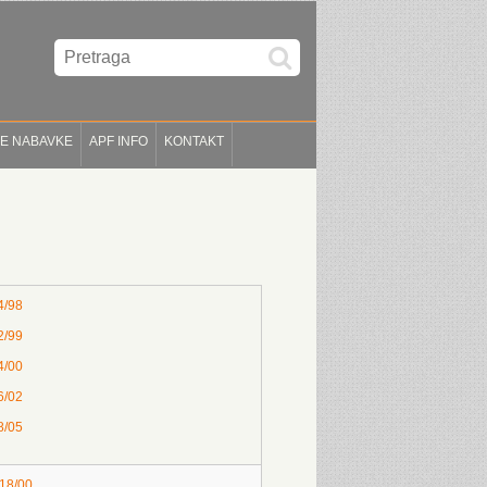
E NABAVKE
APF INFO
KONTAKT
4/98
2/99
4/00
6/02
8/05
 18/00