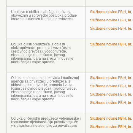
Uputstvo o obliku i sadržaju obrazaca
Službene novine FBiH, br.
obaveznih u sprovedbi postupka prodaje
imovine ili dionica ili udjela preduzeća
Službene novine FBiH, br.
Službene novine FBiH, br.
Odluka o listi preduzeća iz oblasti
Službene novine FBiH, br.
elektroprivrede, prometa i veza (osim
cestovnog prevoza), vodoprivrede,
eksploatacije ruda i šuma, javnog
informisanja, igara na sreću i industrije
naoružanja i vojne opreme
Odluka o metodama, rokovima i nadležnoj
Službene novine FBiH, br.
agenciji za privatizaciju preduzeća iz
oblasti elektroprivrede, prometa i veza
Službene novine FBiH, br.
(osim cestovnog prevoza), vodoprivrede,
eksploatacije ruda i šuma, javnog
Službene novine FBiH, br.
informisanja, igara na sreću i industrije
naoružanja i vojne opreme
Službene novine FBiH, br.
Odluka o Registru preduzeća veterinarske i
Službene novine FBiH, br.
komunalne djelatnosti čiju privatizaciju će
vršiti kantonalne agencije za privatizaciju
Službene novine FBiH, br.