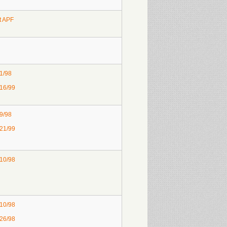
t APF
 1/98
 16/99
 9/98
 21/99
 10/98
 10/98
 26/98