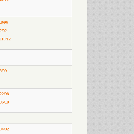
18/96
 2/02
 110/12
 8/99
 22/98
 36/18
 34/02