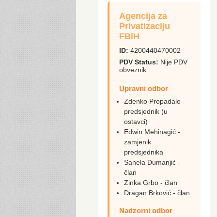
Agencija za
Privatizaciju
FBiH
ID:
4200440470002
PDV Status:
Nije PDV
obveznik
Upravni odbor
Zdenko Propadalo -
predsjednik (u
ostavci)
Edwin Mehinagić -
zamjenik
predsjednika
Sanela Dumanjić -
član
Zinka Grbo - član
Dragan Brković - član
Nadzorni odbor