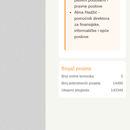
pasivni podbilans i
pravne poslove
Alma Hadžić -
pomoćnik direktora
za finansijske,
informatičke i opće
poslove
Brojač posjeta
Broj online korisnika:
5
Broj jedinstvenih posjeta:
14480
Ukupno pregleda:
143349