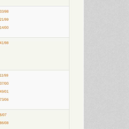
 33/98
 21/99
 14/00
 41/98
 11/99
 37/00
 49/01
 73/06
 6/07
 86/08