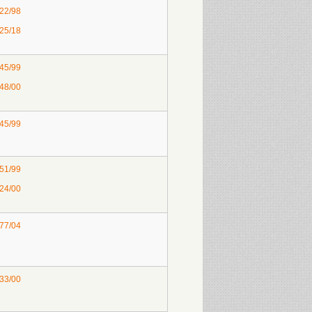
 22/98
 25/18
 45/99
 48/00
 45/99
 51/99
 24/00
 77/04
 33/00