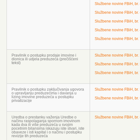
Službene novine FBiH, br.
Službene novine FBiH, br.
Službene novine FBiH, br.
Službene novine FBiH, br. 
Službene novine FBiH, br.
Pravilnik o postupku prodaje imovine i
Službene novine FBiH, br.
dionica ili udjela preduzeća (prečišćeni
tekst)
Službene novine FBiH, br.
Službene novine FBiH, br.
Pravilnik o postupku zaključivanja ugovora
Službene novine FBiH, br.
o upravljanju preduzećima i davanja u
lizing imovine preduzeća u postupku
Službene novine FBiH, br.
privatizacije
Uredba o prestanku važenja Uredbe o
Službene novine FBiH, br.
načinu raspolaganja spornom imovinom
kada dva ili više preduzeća u svojim
pocetnim bilansima iskazuju iste stvari, iste
obaveze i isti kapital i o načinu i postupku
revizije tih preduzeća