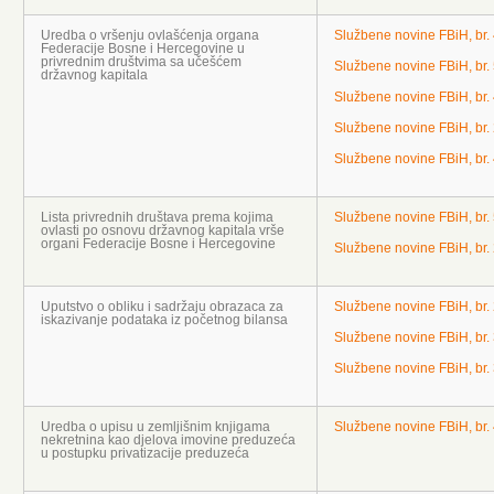
Uredba o vršenju ovlašćenja organa
Službene novine FBiH, br.
Federacije Bosne i Hercegovine u
privrednim društvima sa učešćem
Službene novine FBiH, br.
državnog kapitala
Službene novine FBiH, br.
Službene novine FBiH, br.
Službene novine FBiH, br.
Lista privrednih društava prema kojima
Službene novine FBiH, br.
ovlasti po osnovu državnog kapitala vrše
organi Federacije Bosne i Hercegovine
Službene novine FBiH, br.
Uputstvo o obliku i sadržaju obrazaca za
Službene novine FBiH, br.
iskazivanje podataka iz početnog bilansa
Službene novine FBiH, br.
Službene novine FBiH, br.
Uredba o upisu u zemljišnim knjigama
Službene novine FBiH, br.
nekretnina kao djelova imovine preduzeća
u postupku privatizacije preduzeća