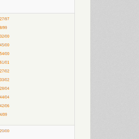
 27/97
 8/99
 32/00
 45/00
 54/00
 61/01
 27/02
 33/02
 28/04
 44/04
 42/06
 4/09
 20/00