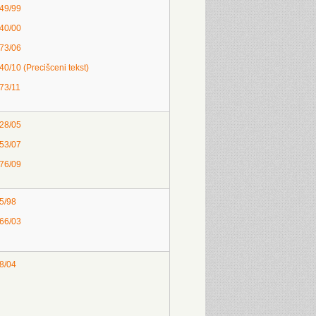
 49/99
 40/00
 73/06
40/10 (Precišceni tekst)
 73/11
 28/05
 53/07
 76/09
 5/98
 66/03
 8/04