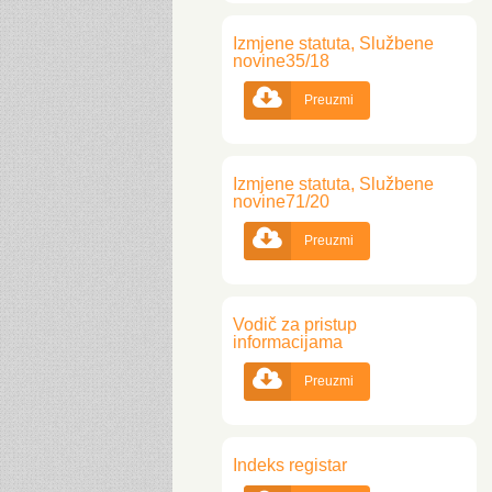
Izmjene statuta, Službene
novine35/18

Preuzmi
Izmjene statuta, Službene
novine71/20

Preuzmi
Vodič za pristup
informacijama

Preuzmi
Indeks registar