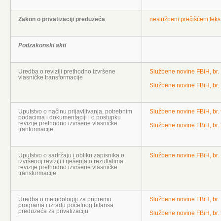
Zakon o privatizaciji preduzeća
neslužbeni prečišćeni teks
Podzakonski akti
Uredba o reviziji prethodno izvršene
Službene novine FBiH, br.
vlasničke transformacije
Službene novine FBiH, br.
Uputstvo o načinu prijavljivanja, potrebnim
Službene novine FBiH, br.
podacima i dokumentaciji i o postupku
revizije prethodno izvršene vlasničke
Službene novine FBiH, br.
tranformacije
Uputstvo o sadržaju i obliku zapisnika o
Službene novine FBiH, br.
izvršenoj reviziji i rješenja o rezultatima
revizije prethodno izvršene vlasničke
transformacije
Uredba o metodologiji za pripremu
Službene novine FBiH, br.
programa i izradu početnog bilansa
preduzeća za privatizaciju
Službene novine FBiH, br.