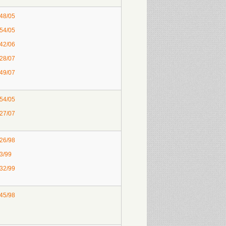
 48/05
 54/05
 42/06
 28/07
 49/07
 54/05
 27/07
 26/98
 3/99
 32/99
 45/98