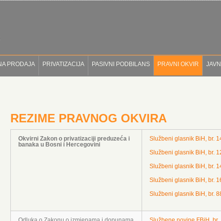
NA PRODAJA
PRIVATIZACIJA
PASIVNI PODBILANS
PRAVNI OKVIR
JAVN
REZIME PRAVNOG OKVIRA
Okvirni Zakon o privatizaciji preduzeća i
Službeni glasnik BiH, br. 1
banaka u Bosni i Hercegovini
Službeni glasnik BiH, br. 1
Službeni glasnik BiH, br. 1
Službeni glasnik BiH, br. 1
Službeni glasnik BiH, br. 8
Odluka o Zakonu o izmjenama i dopunama
Službene novine FBiH, br.