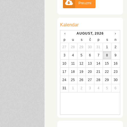

Preuzmi
Kalendar
‹
AUGUST, 2026
›
p
u
s
č
p
s
n
27
28
29
30
31
1
2
3
4
5
6
7
8
9
10
11
12
13
14
15
16
17
18
19
20
21
22
23
24
25
26
27
28
29
30
31
1
2
3
4
5
6