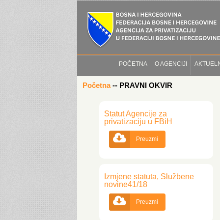
POČETNA
O AGENCIJI
AKTUEL
Početna
--
PRAVNI OKVIR
Statut Agencije za
privatizaciju u FBiH

Preuzmi
Izmjene statuta, Službene
novine41/18

Preuzmi