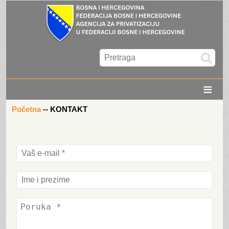
≡
Početna
--
KONTAKT