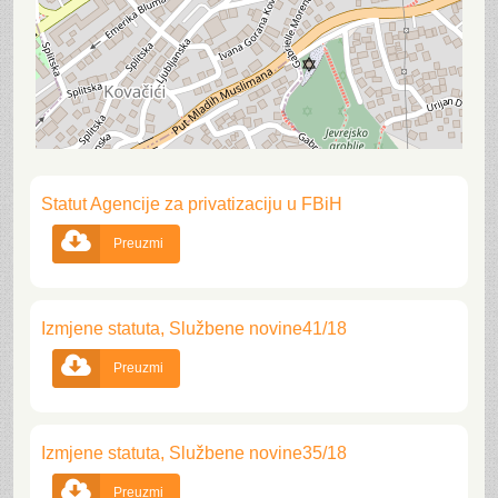
Statut Agencije za privatizaciju u FBiH

Preuzmi
Izmjene statuta, Službene novine41/18

Preuzmi
Izmjene statuta, Službene novine35/18

Preuzmi